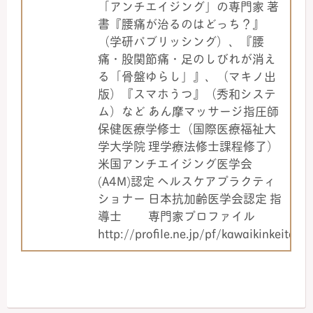
「アンチエイジング」の専門家 著
書『腰痛が治るのはどっち？』
（学研パブリッシング）、『腰
痛・股関節痛・足のしびれが消え
る「骨盤ゆらし」』、（マキノ出
版）『スマホうつ』（秀和システ
ム）など あん摩マッサージ指圧師
保健医療学修士（国際医療福祉大
学大学院 理学療法修士課程修了）
米国アンチエイジング医学会
(A4M)認定 ヘルスケアプラクティ
ショナー 日本抗加齢医学会認定 指
導士 専門家プロファイル
http://profile.ne.jp/pf/kawaikinkeitai/