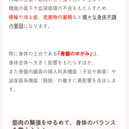
機能の低下や血液循環の不良をもたらすため、
便秘
や
冷え症
、
老廃物の蓄積
など
様々な身体不調
の要因
になります。
特に身体の土台である
｢骨盤のゆがみ｣
は、
身体全体へ大きく影響をもたらすほか、
また骨盤内臓器の婦人科系機能（子宮や卵巣）や
泌尿器系機能（膀胱）の働きに悪影響を及ぼしま
す。
筋肉の緊張をゆるめて、身体のバランス