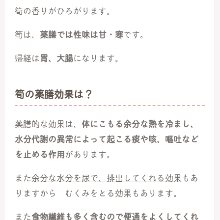
筍の香りがひろがります。
筍は、
薬膳では性味は甘・寒
です。
帰経は
胃、大腸
になります。
筍の薬膳効果は？
薬膳的な効果は、
体にこもる余分な熱を冷まし、
水分代謝の異常によって起こる痰や咳、嘔吐など
を止める作用
があります。
また
余分な水分を尿で、排出してくれる効果
もあ
りますから むくみをとる効果もあります。
また
食物繊維も多く含むので便通をよくしてくれ