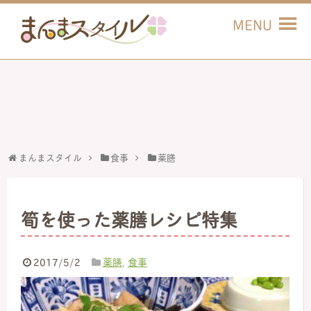
まんまスタイル
食事
薬膳
筍を使った薬膳レシピ特集
2017/5/2
薬膳
,
食事