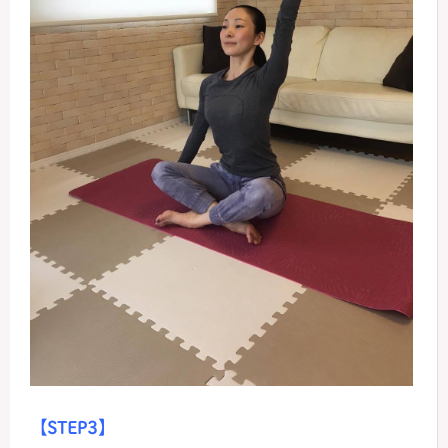
【STEP3】